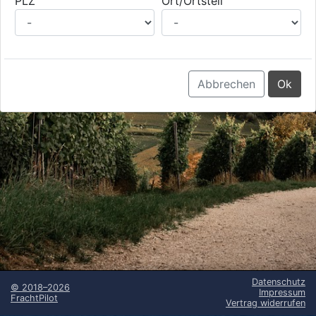
PLZ
Ort/Ortsteil
Abbrechen
Ok
Datenschutz
©
2018–2026
Impressum
FrachtPilot
Vertrag widerrufen